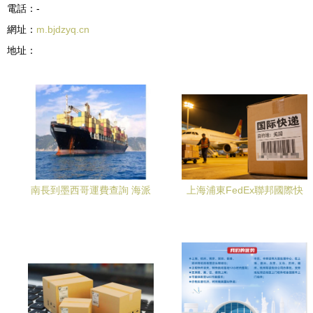
電話：-
網址：
m.bjdzyq.cn
地址：
南長到墨西哥運費查詢 海派
上海浦東FedEx聯邦國際快
寶國際物流優勢解讀 (2022
遞 專業寄送帶電產品直達全
已更新)
球