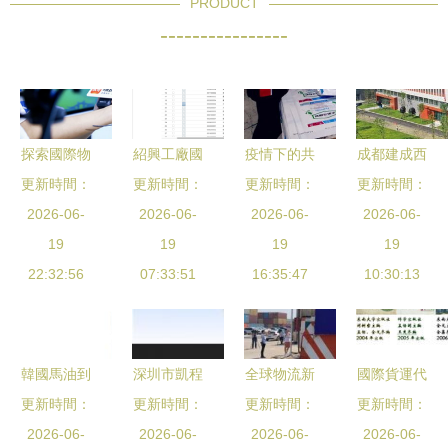
PRODUCT
----------------
探索國際物
紹興工廠國
疫情下的共
成都建成西
更新時間：
流新前沿
際物流價格
更新時間：
更新時間：
同體 華美
部首個生物
更新時間：
第15屆深圳
2026-06-
2026-06-
查詢系統
集團抗疫影
2026-06-
制品保稅進
2026-06-
物博會即將
19
提升效率與
19
像與全球物
19
口口岸，國
19
22:32:56
啟幕
透明度的關
07:33:51
流交流的新
16:35:47
際物流煥發
10:30:13
鍵工具
圖景
新動能
韓國馬油到
深圳市凱程
全球物流新
國際貨運代
南京物流公
更新時間：
通國際物流
更新時間：
更新時間：
趨勢 數字
更新時間：
理精品課
司電話與價
2026-06-
電子產品從
2026-06-
化轉型推動
2026-06-
開啟國際物
2026-06-