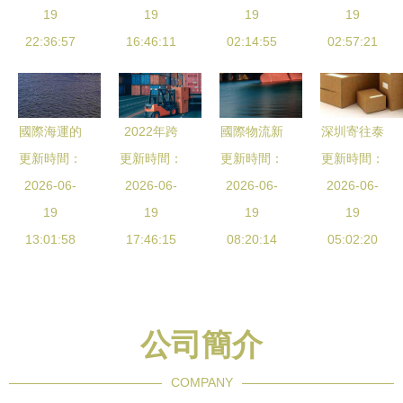
格指南 廠
19
美國到中國
19
國際物流產
19
流的專業之
19
家直送與圖
22:36:57
的高效貨運
16:46:11
品網絡升級
02:14:55
02:57:21
旅
片參考
服務
國際海運的
2022年跨
國際物流新
深圳寄往泰
幾種放貨方
更新時間：
更新時間：
境物流 挑
更新時間：
通道 連接
更新時間：
國 哪些國
式，你都了
2026-06-
戰與機遇并
2026-06-
全球貿易的
2026-06-
際快遞物流
2026-06-
解嗎？
19
存，韌性中
19
橋梁
19
公司提供不
19
13:01:58
尋求突破
17:46:15
08:20:14
計拋渠道？
05:02:20
公司簡介
COMPANY