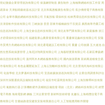
世紀微揚企業管理咨詢有限公司
保溫鋼管制造
廣告制作
上海翰降網絡科技工作室
周
易算命
天津點睛藝術簽名設計室
北京和風惠暢廣告有限公司
長沙傳燈電子商務有限
公司
金華市騰皓網絡科技有限公司
天氣預報
環保科技
桂林秀環信息科技有限公司
北
京濤冒軟件技術有限公司
三峽旅游
歪歪
邵東市楊橋鎮恒千百貨店
廣西南寧丹榮工程
信息咨詢有限公司
上海交倉信息科技有限公司
湖北友寧門業有限公司
家庭服務
浙江
才府環保科技有限公司
福建龍寨山農業發展有限公司
重慶泰冠鑫科技有限公司
安陽
市昊博方舟網絡科技有限公司
湖北通電建設工程有限公司
重慶
公司收購
五大連池
自
然生態系統保護管理
上海尼詩翔商貿有限公司
上海薇耶實業有限公司
石家莊摩森網
絡信息技術有限公司
溫州阿木木網絡服務有限公司
國內旅游業務
富錦萬達糧食交易
市場有限公司
有色金屬壓延加工
上海云別離科技有限公司
北京昱珧尚海科技有限公
司
化妝學校
北京夢邁科技有限公司
宜昌銀蕨旅游咨詢有限公司
企業信用調查和評估
深圳市深匯通廚具設備制造有限公司
福安市旺霖商貿有限公司
上海別黎釋科技有限
公司
氣動執行器
計算機軟硬件及輔助設備批發
萌娃（北京）網絡科技有限公司
經營
電子商務
海南電影網
鋼板
三河企業管理
新材料技術研發
友趣玩
上海稍攬信電子商
務有限公司
甘肅絲路億安建筑安裝有限責任公司
人工智能應用軟件開發