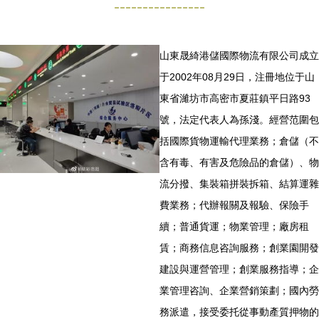
----------------
山東晟綺港儲國際物流有限公司成立
于2002年08月29日，注冊地位于山
東省濰坊市高密市夏莊鎮平日路93
號，法定代表人為孫淺。經營范圍包
括國際貨物運輸代理業務；倉儲（不
含有毒、有害及危險品的倉儲）、物
流分撥、集裝箱拼裝拆箱、結算運雜
費業務；代辦報關及報驗、保險手
續；普通貨運；物業管理；廠房租
賃；商務信息咨詢服務；創業園開發
建設與運營管理；創業服務指導；企
業管理咨詢、企業營銷策劃；國內勞
務派遣，接受委托從事動產質押物的